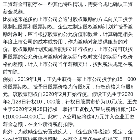
工资薪金可能存在一些其他特殊情况，需要合规地确认工资
薪金总额。
比如越来越多的上市公司会通过股权激励的方式向员工授予
限制性股票和股票期权。企业在制定股权激励计划并授予激
励对象时，应当根据股票的公允价值和数量，计算确定相关
年度上市公司的成本或费用，作为激励对象提供服务的对
价。股权激励计划实施后能够立即行权的，上市公司可以按
照股票的公允价值与激励对象实际行权时支付的实际行权价
格的差额，计入上市公司当年薪酬支出，按照税法规定在税
前扣除。
例如，2019年1月，王先生获得一家上市公司授予的15，000
份股票期权。授予日股票价格为每股8元，行权价格为每股6
元。该股票期权自2020年2月开始行使。假设王先生于2020
年2月28日行权10，000股，行权日股票市价为10元/股。王先
生于2020年2月28日行权，取得“工资收入”应纳税所得额=(10-
6)10000=40000元。此时，A公司应将这4万元并入企业工资
薪金总额，在企业所得税前扣除。
此外，为鼓励企业安置残疾人，《企业所得税法》规定，企
业在计算应纳税所得额时，在符合规定条件的前提下，可以