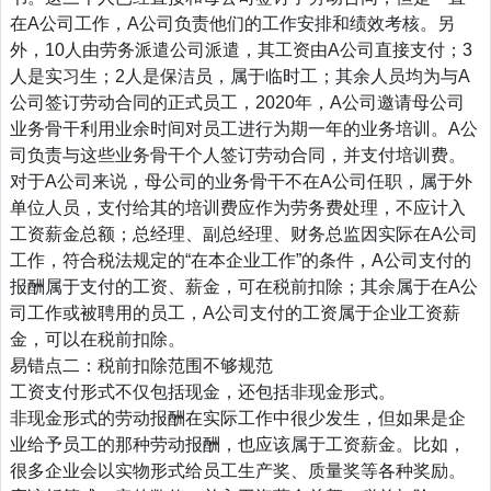
在A公司工作，A公司负责他们的工作安排和绩效考核。另
外，10人由劳务派遣公司派遣，其工资由A公司直接支付；3
人是实习生；2人是保洁员，属于临时工；其余人员均为与A
公司签订劳动合同的正式员工，2020年，A公司邀请母公司
业务骨干利用业余时间对员工进行为期一年的业务培训。A公
司负责与这些业务骨干个人签订劳动合同，并支付培训费。
对于A公司来说，母公司的业务骨干不在A公司任职，属于外
单位人员，支付给其的培训费应作为劳务费处理，不应计入
工资薪金总额；总经理、副总经理、财务总监因实际在A公司
工作，符合税法规定的“在本企业工作”的条件，A公司支付的
报酬属于支付的工资、薪金，可在税前扣除；其余属于在A公
司工作或被聘用的员工，A公司支付的工资属于企业工资薪
金，可以在税前扣除。
易错点二：税前扣除范围不够规范
工资支付形式不仅包括现金，还包括非现金形式。
非现金形式的劳动报酬在实际工作中很少发生，但如果是企
业给予员工的那种劳动报酬，也应该属于工资薪金。比如，
很多企业会以实物形式给员工生产奖、质量奖等各种奖励。