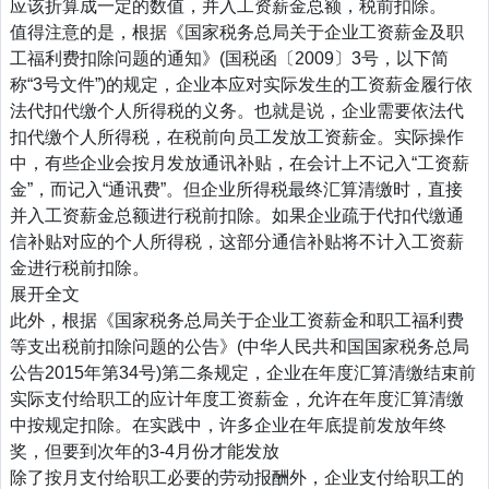
应该折算成一定的数值，并入工资薪金总额，税前扣除。
值得注意的是，根据《国家税务总局关于企业工资薪金及职
工福利费扣除问题的通知》(国税函〔2009〕3号，以下简
称“3号文件”)的规定，企业本应对实际发生的工资薪金履行依
法代扣代缴个人所得税的义务。也就是说，企业需要依法代
扣代缴个人所得税，在税前向员工发放工资薪金。实际操作
中，有些企业会按月发放通讯补贴，在会计上不记入“工资薪
金”，而记入“通讯费”。但企业所得税最终汇算清缴时，直接
并入工资薪金总额进行税前扣除。如果企业疏于代扣代缴通
信补贴对应的个人所得税，这部分通信补贴将不计入工资薪
金进行税前扣除。
展开全文
此外，根据《国家税务总局关于企业工资薪金和职工福利费
等支出税前扣除问题的公告》(中华人民共和国国家税务总局
公告2015年第34号)第二条规定，企业在年度汇算清缴结束前
实际支付给职工的应计年度工资薪金，允许在年度汇算清缴
中按规定扣除。在实践中，许多企业在年底提前发放年终
奖，但要到次年的3-4月份才能发放
除了按月支付给职工必要的劳动报酬外，企业支付给职工的